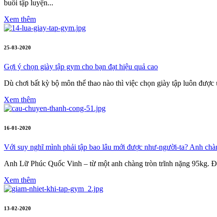
buổi tập luyện...
Xem thêm
25-03-2020
Gợi ý chọn giày tập gym cho bạn đạt hiệu quả cao
Dù chơi bất kỳ bộ môn thể thao nào thì việc chọn giày tập luôn được ưu
Xem thêm
16-01-2020
Với suy nghĩ mình phải tập bao lâu mới được như-người-ta? Anh chàn
Anh Lữ Phúc Quốc Vinh – từ một anh chàng tròn trĩnh nặng 95kg. Đ
Xem thêm
13-02-2020