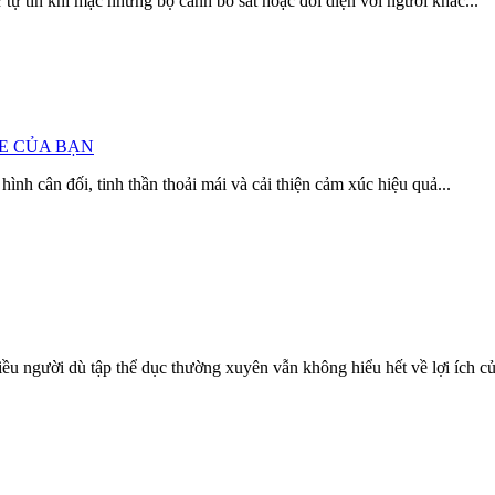
tự tin khi mặc những bộ cánh bó sát hoặc đối diện với người khác...
E CỦA BẠN
nh cân đối, tinh thần thoải mái và cải thiện cảm xúc hiệu quả...
hiều người dù tập thể dục thường xuyên vẫn không hiểu hết về lợi ích 