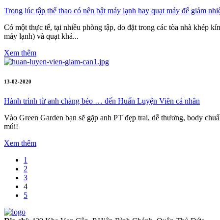
Trong lúc tập thể thao có nên bật máy lạnh hay quạt máy để giảm nhiệ
Có một thực tế, tại nhiều phòng tập, do đặt trong các tòa nhà khép 
máy lạnh) và quạt khá...
Xem thêm
13-02-2020
Hành trình từ anh chàng béo … đến Huấn Luyện Viên cá nhân
Vào Green Garden bạn sẽ gặp anh PT đẹp trai, dễ thương, body chuẩn 
múi!
Xem thêm
1
2
3
4
5