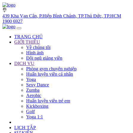
439 Kha Vạn Cân, P.Hiệp Bình Chánh, TP.Thủ Đức, TP.HCM
1900 6927
TRANG CHỦ
GIỚI THIỆU
Về chúng tôi
Hình ảnh
Đội ngũ giảng viên
DỊCH VỤ
Phòng gym chuyên nghiệp
Huấn luyện viên cá nhân
Yoga
Sexy Dance
Zumba
Aerobic
Huấn luyện viên trẻ em
Kickboxing
Golf
Yoga 1:1
LỊCH TẬP
SỰ KIỆN