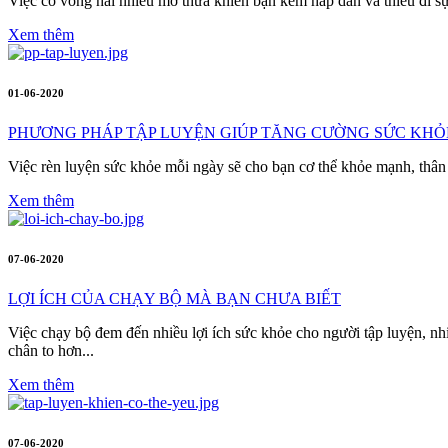
Việc có vòng hai nhiều mỡ thừa khiến bạn kém hấp dẫn và thiếu đi sự 
Xem thêm
01-06-2020
PHƯƠNG PHÁP TẬP LUYỆN GIÚP TĂNG CƯỜNG SỨC KHỎ
Việc rèn luyện sức khỏe mỗi ngày sẽ cho bạn cơ thể khỏe mạnh, thân hì
Xem thêm
07-06-2020
LỢI ÍCH CỦA CHẠY BỘ MÀ BẠN CHƯA BIẾT
Việc chạy bộ đem đến nhiều lợi ích sức khỏe cho người tập luyện, n
chân to hơn...
Xem thêm
07-06-2020