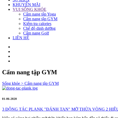
KHUYẾN MÃI
VUI SỐNG KHỎE
Cẩm nang tập Yoga
Cẩm nang tập GYM
Kiểm tra calories
Chế độ dinh dưỡng
Cẩm nang Golf
LIÊN HỆ
Cẩm nang tập GYM
Sống khỏe
> Cẩm nang tập GYM
01-06-2020
3 ĐỘNG TÁC PLANK "ĐÁNH TAN" MỠ THỪA VÒNG 2 HIỆ