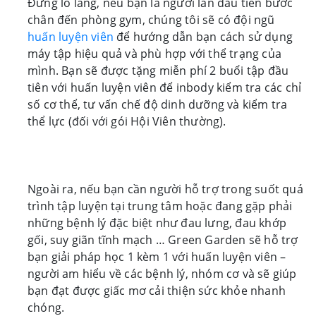
Đừng lo lắng, nếu bạn là người lần đầu tiên bước
chân đến phòng gym, chúng tôi sẽ có đội ngũ
huấn luyện viên
để hướng dẫn bạn cách sử dụng
máy tập hiệu quả và phù hợp với thể trạng của
mình. Bạn sẽ được tặng miễn phí 2 buổi tập đầu
tiên với huấn luyện viên để inbody kiểm tra các chỉ
số cơ thể, tư vấn chế độ dinh dưỡng và kiểm tra
thể lực (đối với gói Hội Viên thường).
Ngoài ra, nếu bạn cần người hỗ trợ trong suốt quá
trình tập luyện tại trung tâm hoặc đang gặp phải
những bệnh lý đặc biệt như đau lưng, đau khớp
gối, suy giãn tĩnh mạch … Green Garden sẽ hỗ trợ
bạn giải pháp học 1 kèm 1 với huấn luyện viên –
người am hiểu về các bệnh lý, nhóm cơ và sẽ giúp
bạn đạt được giấc mơ cải thiện sức khỏe nhanh
chóng.