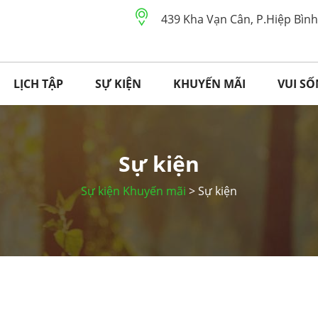
439 Kha Vạn Cân, P.Hiệp Bìn
LỊCH TẬP
SỰ KIỆN
KHUYẾN MÃI
VUI S
Sự kiện
Sự kiện Khuyến mãi
> Sự kiện