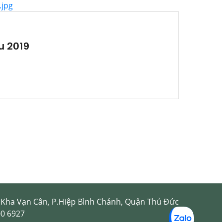
u 2019
9 Kha Vạn Cân, P.Hiệp Bình Chánh, Quận Thủ Đức
00 6927