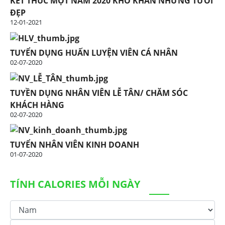
KẾT THÚC MỘT NĂM 2020 KHÓ KHĂN NHƯNG TƯƠI
ĐẸP
12-01-2021
TUYỂN DỤNG HUẤN LUYỆN VIÊN CÁ NHÂN
02-07-2020
TUYỀN DỤNG NHÂN VIÊN LỄ TÂN/ CHĂM SÓC
KHÁCH HÀNG
02-07-2020
TUYỂN NHÂN VIÊN KINH DOANH
01-07-2020
TÍNH CALORIES MỖI NGÀY