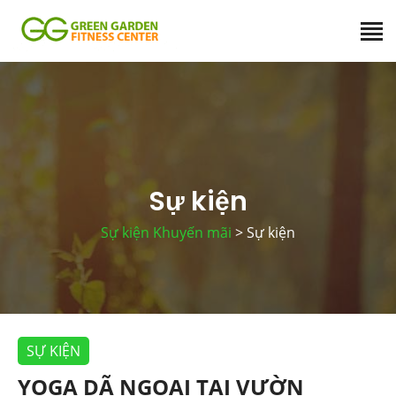
Sự kiện
Sự kiện Khuyến mãi
> Sự kiện
SỰ KIỆN
YOGA DÃ NGOẠI TẠI VƯỜN