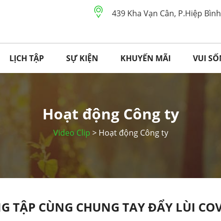
439 Kha Vạn Cân, P.Hiệp Bìn
LỊCH TẬP
SỰ KIỆN
KHUYẾN MÃI
VUI S
Hoạt động Công ty
Video Clip
> Hoạt động Công ty
G TẬP CÙNG CHUNG TAY ĐẨY LÙI CO