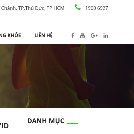
h Chánh, TP.Thủ Đức, TP.HCM
1900 6927
ỐNG KHỎE
LIÊN HỆ
DANH MỤC
VID