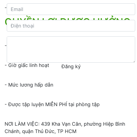
- Hình thức: Nhân viên chính thức
QUYỀN LỢI ĐƯỢC HƯỞNG
- Có cơ hội phát triển kỹ năng bản thân
- Giờ giấc linh hoạt
Đăng ký
- Mức lương hấp dẫn
- Được tập luyện MIỄN PHÍ tại phòng tập
NƠI LÀM VIỆC: 439 Kha Vạn Cân, phường Hiệp Bình
Chánh, quận Thủ Đức, TP HCM