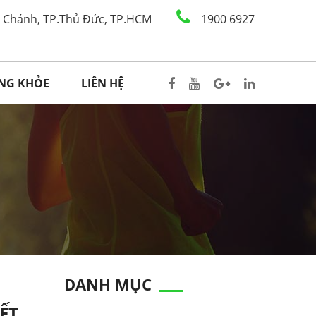
h Chánh, TP.Thủ Đức, TP.HCM
1900 6927
ỐNG KHỎE
LIÊN HỆ
DANH MỤC
ẾT