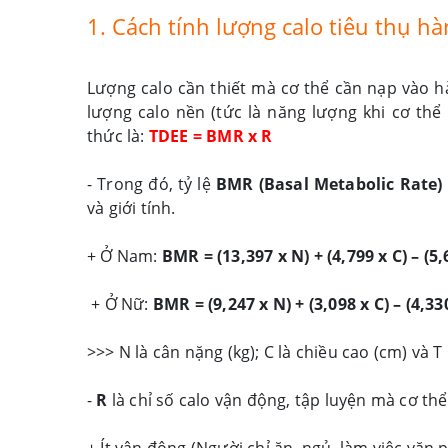
1. Cách tính lượng calo tiêu thụ h
Lượng calo cần thiết mà cơ thể cần nạp vào 
lượng calo nền (tức là năng lượng khi cơ thể
thức là:
TDEE = BMR x R
- Trong đó, tỷ lệ
BMR (Basal Metabolic Rate)
và giới tính.
+ Ở Nam:
BMR = (13,397 x N) + (4,799 x C) – (5,
+ Ở Nữ:
BMR = (9,247 x N) + (3,098 x C) – (4,33
>>> N là cân nặng (kg); C là chiều cao (cm) và T 
-
R
là chỉ số calo vận động, tập luyện mà cơ th