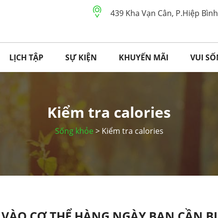
439 Kha Vạn Cân, P.Hiệp Bìn
LỊCH TẬP
SỰ KIỆN
KHUYẾN MÃI
VUI S
Kiểm tra calories
Sống khỏe
> Kiểm tra calories
VÀO CƠ THỂ HÀNG NGÀY BẠN CẦN BI