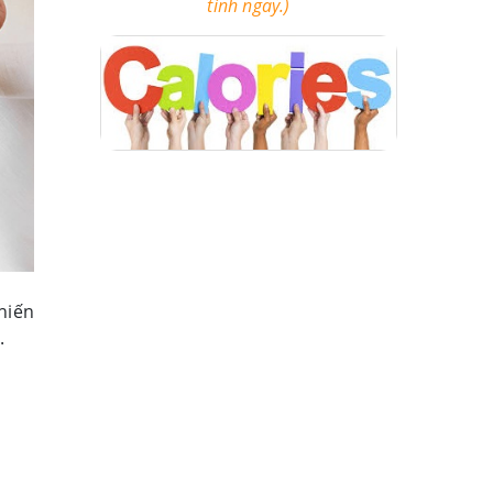
tính ngay.)
hiến
.