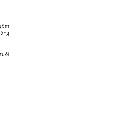
gồm
công
tuổi