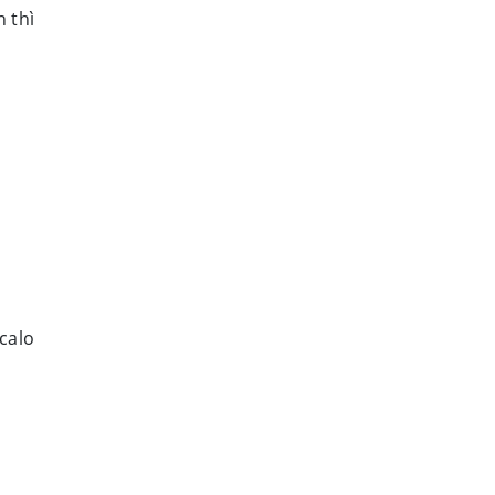
h thì
calo